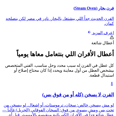
فرن بخار (Steam Oven)
الفرن الحديث جداً اللي بيشتغل بالبخار. نادر في مصر لكن بنصلحه
كمان.
اعرف المزيد
أعطال شائعة
أعطال الأفران اللي بنتعامل معاها يومياً
كل عطل في الفرن له سبب محدد وحل مناسب. الفني المتخصص
بيشخص العطل من أول معاينة ويحدد إذا كان محتاج إصلاح أو
استبدال قطعة.
الفرن لا يسخن (كله أو من فوق بس)
لو مش بيسخن خالص: سخان، ترموستات، أو إشعال. لو بيسخن من
تحت بس ومش بيسوي من فوق: السخان الفوقاني (الجريل) غالباً —
عطل شائع جداً في الأفران الكهربائية وبنقيسه بالأومميتر قبل أي