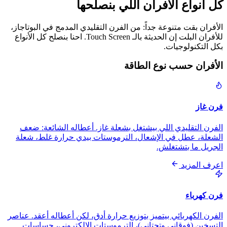
كل أنواع الأفران اللي بنصلحها
الأفران بقت متنوعة جداً: من الفرن التقليدي المدمج في البوتاجاز،
للأفران البلت إن الحديثة بالـ Touch Screen. احنا بنصلح كل الأنواع
بكل التكنولوجيات.
الأفران حسب نوع الطاقة
فرن غاز
الفرن التقليدي اللي بيشتغل بشعلة غاز. أعطاله الشائعة: ضعف
الشعلة، عطل في الإشعال، الترموستات بيدي حرارة غلط، شعلة
الجريل ما بتشتغلش.
اعرف المزيد
فرن كهرباء
الفرن الكهربائي بيتميز بتوزيع حرارة أدق، لكن أعطاله أعقد. عناصر
التسخين (فوقاني وتحتاني)، الترموستات الإلكتروني، حساسات