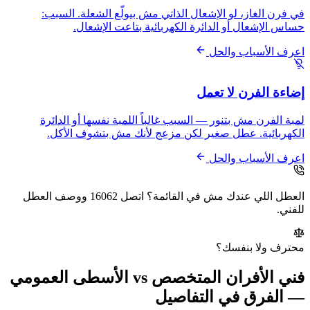
في فرن الغاز، لو الإشعال الذاتي مش بيولّع الشعلة. السبب:
حساس الإشعال أو الدائرة الكهربائية بتاعت الإشعال.
اعرف الأسباب والحل
إضاءة الفرن لا تعمل
لمبة الفرن مش بتنور — السبب غالباً اللمبة نفسها أو الدائرة
الكهربائية. عطل صغير لكن مزعج لأنك مش بتشوف الأكل.
اعرف الأسباب والحل
العطل اللي عندك مش في القائمة؟ اتصل 16062 ووصف العطل
للفني.
محترف ولا بنفسك؟
فني الأفران المتخصص vs الأسطى العمومي
— الفرق في التفاصيل