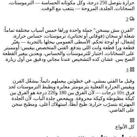
حرارة بتوصل 250 درجة، وكل مكوناته الحساسة — الترموستات،
السخانات، الجلدة، المروحة — بتتعب مع الوقت.
2
"الفرن مش بيسخن" جملة واحدة وراها خمس أسباب مختلفة تماماً:
شعلة أو سخان (فوقاني أو تحتاني)، ترموستات، حساس حرارة،
إشعال، أو لوحة تحكم. الأسطى العمومي بيحلها بالتجربة — يغيّر
قطعة ورا قطعة وانت اللي بتدفع. الفني المتخصص بيقيس: أومميتر
على السخانات، اختبار للترموستات والحساس، وبعدين بيغير القطعة
الصح بس. عشان كده التشخيص عندنا مجاني ودقيق من أول زيارة.
3
وقبل ما الفني يمشي، في خطوتين بيعملهم دايماً: بيشغّل الفرن
ويقيس الحرارة الفعلية بترمومتر معايرة ويظبط الترموستات لحد
فرق ±10 درجات — لأن الفرق بين 180 و220 درجة هو الفرق بين
كيكة مظبوطة وكيكة محروقة. وبيفحص جلدة الباب، لأن الجلدة
المهترئة بتسرّب حرارة: طبخ أبطأ، استهلاك أعلى، ومطبخ سخن
على الفاضي.
كل الأنواع