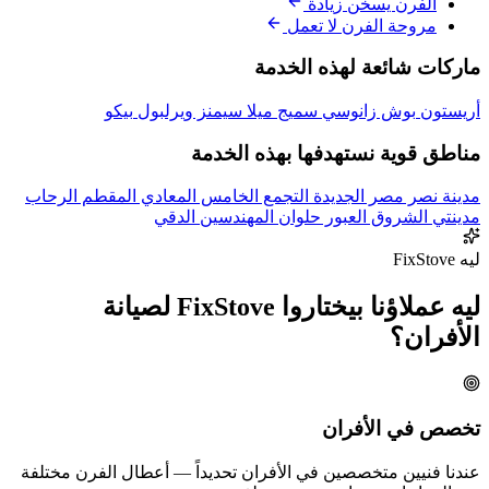
الفرن يسخن زيادة
مروحة الفرن لا تعمل
ماركات شائعة لهذه الخدمة
أريستون
بوش
زانوسي
سميج
ميلا
سيمنز
ويرلبول
بيكو
مناطق قوية نستهدفها بهذه الخدمة
مدينة نصر
مصر الجديدة
التجمع الخامس
المعادي
المقطم
الرحاب
مدينتي
الشروق
العبور
حلوان
المهندسين
الدقي
ليه FixStove
ليه عملاؤنا بيختاروا FixStove لصيانة
الأفران؟
تخصص في الأفران
عندنا فنيين متخصصين في الأفران تحديداً — أعطال الفرن مختلفة