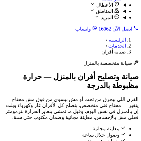
الأعطال
المناطق
المزيد
اتصل الآن
16062
واتساب
الرئيسية
›
الخدمات
›
صيانة أفران
صيانة متخصصة بالمنزل
صيانة وتصليح أفران بالمنزل — حرارة
مظبوطة بالدرجة
الفرن اللي بيحرق من تحت أو مش بيسوي من فوق مش محتاج
يتغير — محتاج فني متخصص. بنصلح كل الأفران غاز وكهرباء وبلت
إن بالمنزل في نفس اليوم، وقبل ما نمشي بنعاير الحرارة بترمومتر
فعلي مش بالإحساس. معاينة مجانية وضمان مكتوب حتى سنة.
معاينة مجانية
وصول خلال ساعة