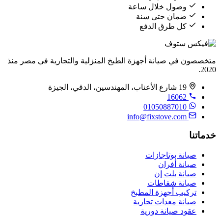
وصول خلال ساعة
ضمان حتى سنة
كل طرق الدفع
متخصصون في صيانة أجهزة الطبخ المنزلية والتجارية في مصر منذ
2020.
19 شارع الأعناب، المهندسين، الدقي، الجيزة
16062
01050887010
info@fixstove.com
خدماتنا
صيانة بوتاجازات
صيانة أفران
صيانة بلت إن
صيانة شفاطات
تركيب أجهزة المطبخ
صيانة معدات تجارية
عقود صيانة دورية