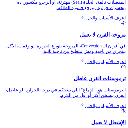
المفصلات تالفة، الجلدة (Seal) مهترئة، أو الزجاج مكسور. ده
بيخسرك حرارة وبيرفع فاتورة الطاقة.
اعرف الأسباب والحل
مروحة الفرن لا تعمل
في أفران الـ Convection، المروحة بتوزع الحرارة. لو وقفت، الأكل
بيتحرق من ناحية ومش متطبخ من ناحية تانية.
اعرف الأسباب والحل
ترموستات الفرن عاطل
الترموستات هو "الدماغ" اللي بيتحكم في درجة الحرارة. لو عاطل،
الفرن بيسخن أكتر أو أقل من اللازم.
اعرف الأسباب والحل
الإشعال لا يعمل