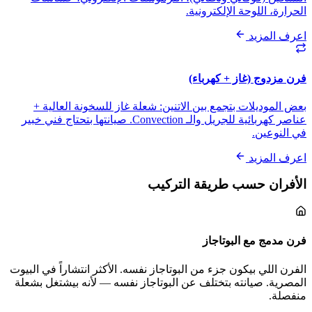
الحرارة، اللوحة الإلكترونية.
اعرف المزيد
فرن مزدوج (غاز + كهرباء)
بعض الموديلات بتجمع بين الاتنين: شعلة غاز للسخونة العالية +
عناصر كهربائية للجريل والـ Convection. صيانتها بتحتاج فني خبير
في النوعين.
اعرف المزيد
الأفران حسب طريقة التركيب
فرن مدمج مع البوتاجاز
الفرن اللي بيكون جزء من البوتاجاز نفسه. الأكثر انتشاراً في البيوت
المصرية. صيانته بتختلف عن البوتاجاز نفسه — لأنه بيشتغل بشعلة
منفصلة.