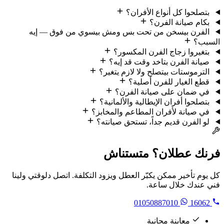
بتصلحوا كل أنواع الأفران؟
بكام صيانة الفرن؟
الفرن بيسخن من تحت بس ومش بيسوي من فوق — إيه
السبب؟
بتغيروا زجاج الفرن المكسور؟
صيانة الفرن بتاخد وقت قد إيه؟
الترموستات بيتصلح ولا لازم يتغير؟
قطع الغيار للفرن أصلية؟
في ضمان على صيانة الفرن؟
بتصلحوا أفران الإيطالية والألمانية؟
في صيانة لأفران المطاعم والمخابز؟
لو الفرن قديم جداً، تستحق صيانته؟
فرنك عطلان؟ متستناش
كل يوم تأخير ممكن يكبّر العطل ويزود التكلفة. اتصل دلوقتي ولينا
فني عندك خلال ساعة.
01050887010
16062
معاينة مجانية