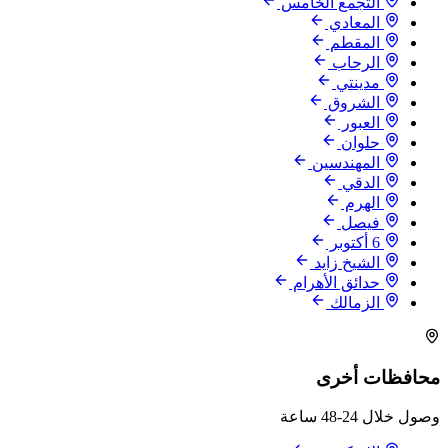
التجمع الخامس
المعادي
المقطم
الرحاب
مدينتي
الشروق
العبور
حلوان
المهندسين
الدقي
الهرم
فيصل
6 أكتوبر
الشيخ زايد
حدائق الأهرام
الزمالك
محافظات أخرى
وصول خلال 24-48 ساعة