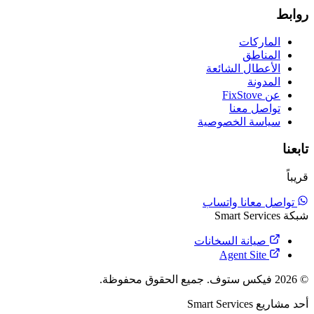
روابط
الماركات
المناطق
الأعطال الشائعة
المدونة
عن FixStove
تواصل معنا
سياسة الخصوصية
تابعنا
قريباً
تواصل معانا واتساب
شبكة Smart Services
صيانة السخانات
Agent Site
© 2026 فيكس ستوف. جميع الحقوق محفوظة.
أحد مشاريع
Smart Services