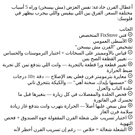
أعطال الفرن خادعة: نفس العرَض (مش بيسخن) وراه 5 أسباب
مختلفة السعر. الفرق بين اللي بيقيس واللي بيجرب بيظهر في
فلوسك:
الجانب
فني FixStove المتخصص
الأسطى العمومي
تشخيص "الفرن مش بيسخن"
قياس بالأومميتر على السخانات + اختبار الترموستات والحساس
— تغيير القطعة الصح بس
تغيير قطعة ورا قطعة بالتجربة — وانت اللي بتدفع تمن كل تجربة
ضبط الحرارة
معايرة بترمومتر فرن فعلي بعد الإصلاح — دقة ±10 درجات
"حسسها بإيدك، سخنة أهي" — والكيكة بتتحرق تاني
جلدة الباب والعزل
فحص الجلدة والمفصلات في كل زيارة — بنغيرها قبل ما
تخسرك في الفاتورة
مش بيبص عليها أصلاً — الحرارة بتهرب وانت بتدفع غاز زيادة
سلامة فرن الغاز
اختبار تسريب على شعلة الفرن المقفولة جوه الصندوق + فحص
التهوية
الشعلة شغالة = خلاص — رغم إن تسريب الفرن أخطر لأنه