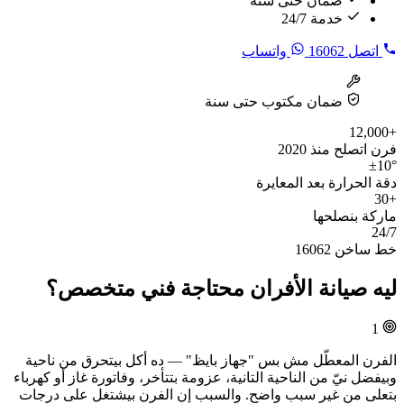
ضمان حتى سنة
خدمة 24/7
اتصل
16062
واتساب
ضمان مكتوب حتى سنة
+12,000
فرن اتصلح منذ 2020
±10°
دقة الحرارة بعد المعايرة
+30
ماركة بنصلحها
24/7
خط ساخن 16062
ليه صيانة الأفران محتاجة فني متخصص؟
1
الفرن المعطّل مش بس "جهاز بايظ" — ده أكل بيتحرق من ناحية
وبيفضل نيّ من الناحية التانية، عزومة بتتأخر، وفاتورة غاز أو كهرباء
بتعلى من غير سبب واضح. والسبب إن الفرن بيشتغل على درجات