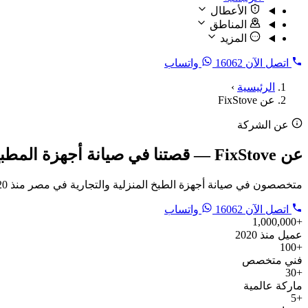
الأعطال
المناطق
المزيد
اتصل الآن
16062
واتساب
الرئيسية
›
عن FixStove
عن الشركة
عن FixStove — قصتنا في صيانة أجهزة المطبخ
متخصصون في صيانة أجهزة الطبخ المنزلية والتجارية في مصر منذ 2020. أحد مشاريع Smart Services. خدمنا أكثر من مليون عميل، وعندنا أكثر من 100 فني متخصص.
اتصل الآن
16062
واتساب
+1,000,000
عميل منذ 2020
+100
فني متخصص
+30
ماركة عالمية
+5