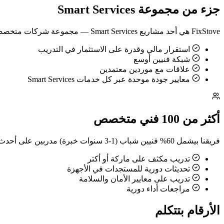
جزء من مجموعة Smart Services
FixStove هي أحد مشاريع Smart Services — مجموعة شركات متخصصة في الخدمات الفنية والتقنية في مصر. وجودنا تحت مظلة مجموعة كبيرة بيدينا:
استقرار مالي وقدرة على الاستثمار في التدريب
شبكة فنيين أوسع
علاقات مع موردين معتمدين
معايير جودة موحدة عبر كل خدمات Smart Services
أكثر من 100 فني متخصص
فريقنا بيشمل 60% فنيين شباب (1-3 سنوات خبرة) مدربين على أحدث التكنولوجيات، و40% فنيين خبراء (5-25+ سنة خبرة) في كل أنواع الأجهزة. كل فني عندنا بياخد:
تدريب مكثف على ماركة أو أكتر
تحديثات دورية للمستجدات في الأجهزة
تدريب على معايير الأمان والسلامة
مراجعات أداء دورية
الأرقام بتتكلم