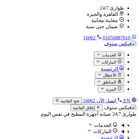
طوارئ 24/7
القاهرة والجيزة
معاينة مجانية
ضمان حتى سنة
16062
01050887010
الخدمات
الماركات
الرئيسية
الأعطال
المناطق
المزيد
EN
اتصل الآن
16062
فتح القائمة
إغلاق القائمة
طوارئ 24/7
صيانة أجهزة المطبخ في نفس اليوم
الخدمات
الماركات
الرئيسية