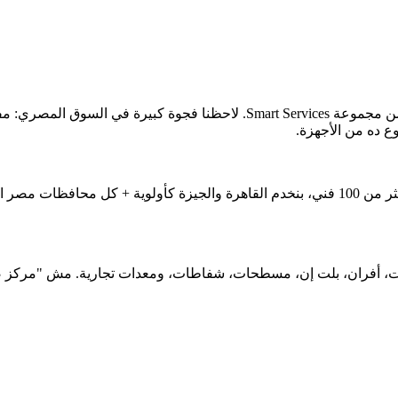
بدأت FixStove سنة 2020 كقسم متخصص في صيانة أجهزة الطبخ ضمن مجموعة ces
ع ده من الأجهزة.
في 5 سنوات، توسعنا من فريق صغير في القاهرة لمركز متخصص بأكثر من 100 فني، بنخدم القاهرة
— بوتاجازات، أفران، بلت إن، مسطحات، شفاطات، ومعدات تجارية. مش "مركز