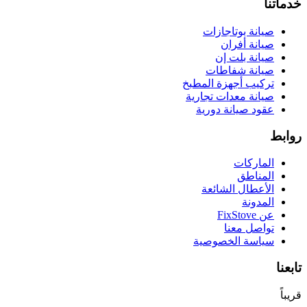
خدماتنا
صيانة بوتاجازات
صيانة أفران
صيانة بلت إن
صيانة شفاطات
تركيب أجهزة المطبخ
صيانة معدات تجارية
عقود صيانة دورية
روابط
الماركات
المناطق
الأعطال الشائعة
المدونة
عن FixStove
تواصل معنا
سياسة الخصوصية
تابعنا
قريباً