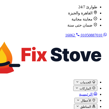
طوارئ 24/7
القاهرة والجيزة
معاينة مجانية
ضمان حتى سنة
16062
01050887010
الخدمات
الماركات
الرئيسية
الأعطال
المناطق