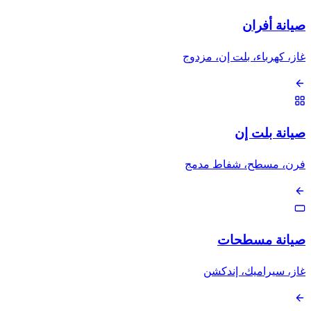
صيانة أفران
غاز، كهرباء، بلت إن، مزدوج
صيانة بلت إن
فرن، مسطح، شفاط مدمج
صيانة مسطحات
غاز، سيراميك، إندكشن