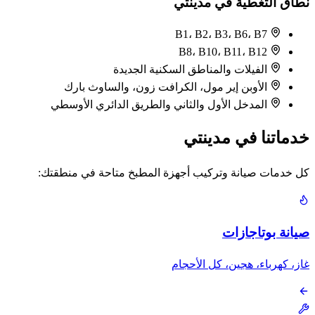
نطاق التغطية في مدينتي
B1، B2، B3، B6، B7
B8، B10، B11، B12
الفيلات والمناطق السكنية الجديدة
الأوبن إير مول، الكرافت زون، والساوث بارك
المدخل الأول والثاني والطريق الدائري الأوسطي
خدماتنا في مدينتي
كل خدمات صيانة وتركيب أجهزة المطبخ متاحة في منطقتك:
صيانة بوتاجازات
غاز، كهرباء، هجين، كل الأحجام