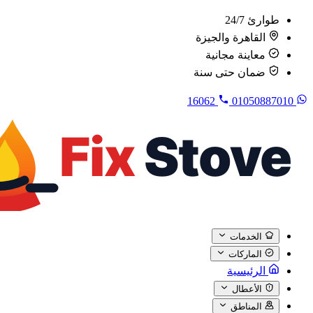
طوارئ 24/7
القاهرة والجيزة
معاينة مجانية
ضمان حتى سنة
16062
01050887010
الخدمات
الماركات
الرئيسية
الأعطال
المناطق