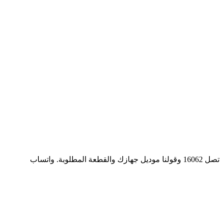
قطع غيار تكنوجاز الإيطالية الأصلية والبديلة عالية الجودة لكل البوتاجازات والأفران. القطع الشائعة في عربية الفني والنادرة بنطلبها بضمان. اتصل 16062 وقولنا موديل جهازك والقطعة المطلوبة. واتساب