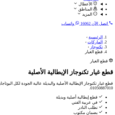
الأعطال
المناطق
المزيد
اتصل الآن
16062
واتساب
الرئيسية
›
الماركات
›
تكنوجاز
›
قطع الغيار
قطع الغيار
قطع غيار تكنوجاز الإيطالية الأصلية
01050887010.
قطع إيطالية أصلية وبديلة
في عربية الفني
نطلب النادر
بضمان مكتوب