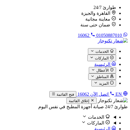
طوارئ 24/7
القاهرة والجيزة
معاينة مجانية
ضمان حتى سنة
16062
01050887010
الخدمات
الماركات
الرئيسية
الأعطال
المناطق
المزيد
EN
اتصل الآن
16062
فتح القائمة
إغلاق القائمة
طوارئ 24/7
صيانة أجهزة المطبخ في نفس اليوم
الخدمات
الماركات
الرئيسية