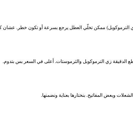
 الترموكوبل) ممكن تخلّي العطل يرجع بسرعة أو تكون خطر. عشان كد
ع الدقيقة زي الترموكوبل والثرموستات. أعلى في السعر بس بتدوم.
علات وبعض المفاتيح. بنختارها بعناية ونضمنها.