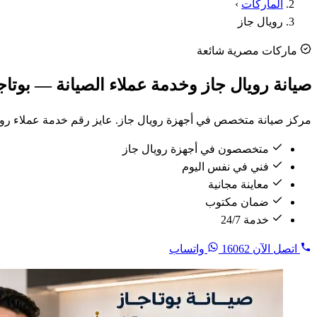
الماركات
›
رويال جاز
ماركات مصرية شائعة
صيانة رويال جاز وخدمة عملاء الصيانة — بوتا
مركز صيانة متخصص في أجهزة رويال جاز. عايز رقم خدمة عملاء رويال جاز لحجز صيانة؟ اتصل 16062 — فني مدرّب على موديلات رويال جاز يوصلك 
متخصصون في أجهزة رويال جاز
فني في نفس اليوم
معاينة مجانية
ضمان مكتوب
خدمة 24/7
اتصل الآن
16062
واتساب