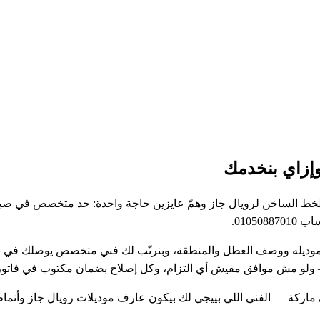
وإزاي بنخدمك
 الخط الساخن لرويال جاز وهمّ عايزين حاجة واحدة: حد متخصص في صيا
موديله ووصف العطل والمنطقة، وبنرتّب لك فني متخصص يوصلك في نفس ا
 — ولو مش موافق مفيش أي التزام، وكل إصلاح بضمان مكتوب في فاتور
اركة — الفني اللي بييجي لك بيكون عارف موديلات رويال جاز وأنماط