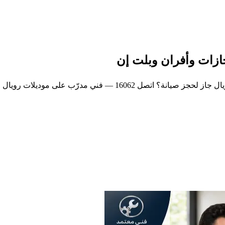
جازات وأفران وبلت إن
في نفس اليوم بالقاهرة والجيزة، . واتساب 01050887010.