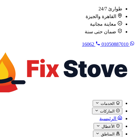
طوارئ 24/7
القاهرة والجيزة
معاينة مجانية
ضمان حتى سنة
16062
01050887010
الخدمات
الماركات
الرئيسية
الأعطال
المناطق