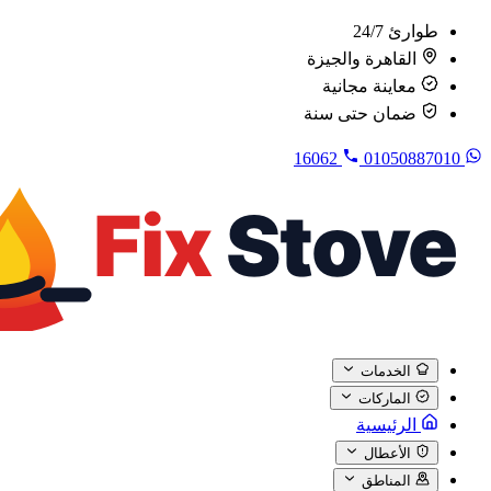
طوارئ 24/7
القاهرة والجيزة
معاينة مجانية
ضمان حتى سنة
16062
01050887010
الخدمات
الماركات
الرئيسية
الأعطال
المناطق