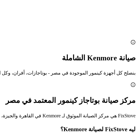
صيانة Kenmore الشاملة
بنصلح كل أجهزة كينمور الموجودة في مصر - بوتاجازات، أفران، وكل ال
مركز صيانة بوتاجاز كينمور المعتمد في مصر
FixStove هي مركز الصيانة الموثوق لـ Kenmore في القاهرة والجيزة، بفنيين متخصصين وقطع غيار بنوفرها بطرق متعددة.
ليه FixStove لصيانة Kenmore؟