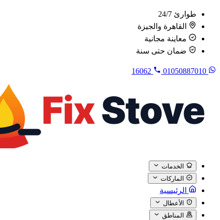
طوارئ 24/7
القاهرة والجيزة
معاينة مجانية
ضمان حتى سنة
16062
01050887010
الخدمات
الماركات
الرئيسية
الأعطال
المناطق