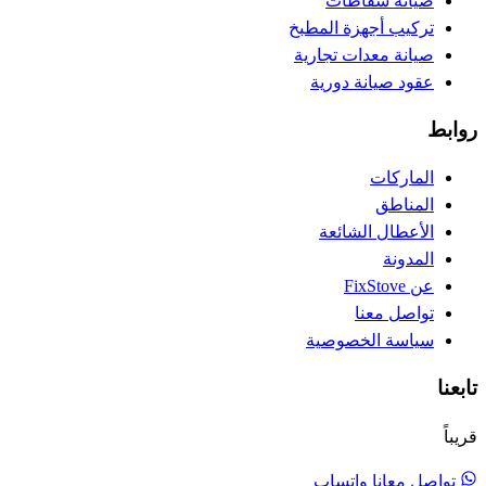
صيانة شفاطات
تركيب أجهزة المطبخ
صيانة معدات تجارية
عقود صيانة دورية
روابط
الماركات
المناطق
الأعطال الشائعة
المدونة
عن FixStove
تواصل معنا
سياسة الخصوصية
تابعنا
قريباً
تواصل معانا واتساب