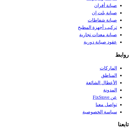
صيانة أفران
صيانة بلت إن
صيانة شفاطات
تركيب أجهزة المطبخ
صيانة معدات تجارية
عقود صيانة دورية
روابط
الماركات
المناطق
الأعطال الشائعة
المدونة
عن FixStove
تواصل معنا
سياسة الخصوصية
تابعنا