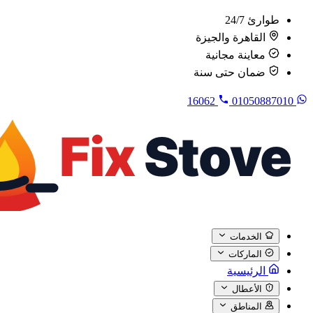
طوارئ 24/7
القاهرة والجيزة
معاينة مجانية
ضمان حتى سنة
16062
01050887010
الخدمات
الماركات
الرئيسية
الأعطال
المناطق