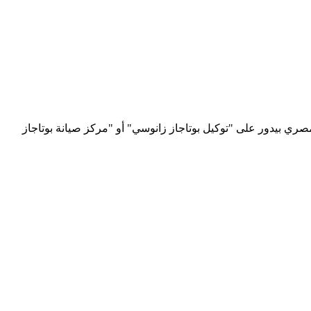
وات Zanussi الأصلية، وعندنا قطع غيار من شبكة Zanussi العالمية. ولأن العميل المصري بيدور على "توكيل بوتاجاز زانوسي" أو "مركز صيانة بوتاجاز