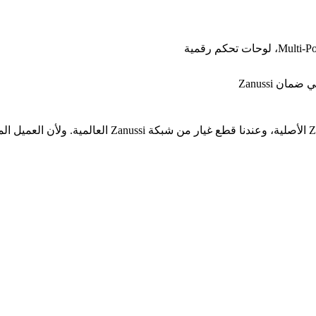
ن Zanussi
في FixStove، احنا مركز صيانة متخصص. فنيونا مدربين بأد