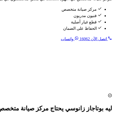
مركز صيانة متخصص
فنيون مدربون
قطع غيار أصلية
الحفاظ على الضمان
اتصل الآن
16062
واتساب
+25,000
إصلاح منذ 2020
+100
فني متخصص
خلال ساعة
وصول الفني
24/7
خط ساخن 16062
ليه بوتاجاز زانوسي يحتاج مركز صيانة متخص