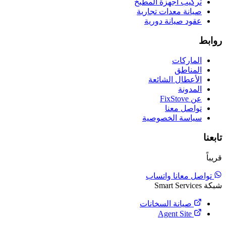
تركيب أجهزة المطبخ
صيانة معدات تجارية
عقود صيانة دورية
روابط
الماركات
المناطق
الأعطال الشائعة
المدونة
عن FixStove
تواصل معنا
سياسة الخصوصية
تابعنا
قريباً
تواصل معانا واتساب
شبكة Smart Services
صيانة السخانات
Agent Site