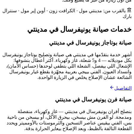
بالقرب من: مدينتي مول · الكرافت زون · أوبن إير مول · سنترال
بارك
خدمات صيانة يونيفرسال في مدينتي
صيانة بوتاجاز يونيفرسال في مدينتي
أشهر خدمة بنقدّمها في مدينتي هي صيانة وتصليح بوتاجاز يونيفرسال
بكل موديلاته — 4 و5 شعلة، غاز وكهرباء. أكتر أعطال بنشوفها:
الإشعال اللي بيفصل، الشعلة اللي بتطفي لوحدها (حساس الأمان)،
وانسداد العيون. الفني بييجي بعربية مجهّزة بقطع غيار يونيفرسال
الشائعة عشان الإصلاح يخلص في الزيارة الواحدة.
التفاصيل
صيانة فرن يونيفرسال في مدينتي
بنصلح أفران يونيفرسال في مدينتي — غاز وكهرباء، منفصلة
ومدمجة. لو الفرن مش بيسخن، بيحرق الأكل، أو بيسخن من ناحية
بس، الفني بيقيس عناصر التسخين والثرموستات بالأومميتر ويحدد
القطعة التالفة بالظبط، وبعد الإصلاح بيعاير الحرارة بدقة.