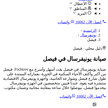
الأعطال
المناطق
المزيد
اتصل الآن
16062
واتساب
الرئيسية
›
يونيفرسال
›
فيصل
دليل محلي · فيصل
صيانة يونيفرسال في فيصل
صيانة يونيفرسال في فيصل بقت أسهل وأسرع مع FixStove. فيصل
من أكبر وأكثف الأحياء السكنية في الجيزة، بعماراته الممتدة على
طول شارع فيصل وشوارعه الجانبية، وأجهزة يونيفرسال الاقتصادية
منتشرة فيه بقوة. عندنا فنيين متخصصين في أجهزة يونيفرسال
بيخدموا فيصل، بيوصلوا خلال ساعة بمعاينة مجانية وضمان مكتوب.
اتصل الآن
16062
واتساب