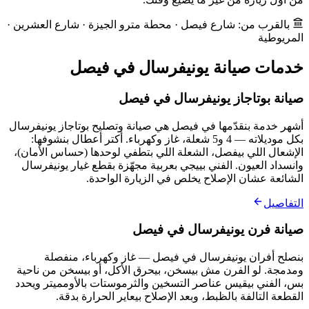
بالقرب من: شارع فيصل · محطة مترو الجيزة · شارع العشرين ·
المريوطية
خدمات صيانة يونيفرسال في فيصل
صيانة بوتاجاز يونيفرسال في فيصل
أشهر خدمة بنقدّمها في فيصل هي صيانة وتصليح بوتاجاز يونيفرسال
بكل موديلاته — 4 و5 شعلة، غاز وكهرباء. أكتر أعطال بنشوفها:
الإشعال اللي بيفصل، الشعلة اللي بتطفي لوحدها (حساس الأمان)،
وانسداد العيون. الفني بييجي بعربية مجهّزة بقطع غيار يونيفرسال
الشائعة عشان الإصلاح يخلص في الزيارة الواحدة.
التفاصيل
صيانة فرن يونيفرسال في فيصل
بنصلح أفران يونيفرسال في فيصل — غاز وكهرباء، منفصلة
ومدمجة. لو الفرن مش بيسخن، بيحرق الأكل، أو بيسخن من ناحية
بس، الفني بيقيس عناصر التسخين والثرموستات بالأومميتر ويحدد
القطعة التالفة بالظبط، وبعد الإصلاح بيعاير الحرارة بدقة.