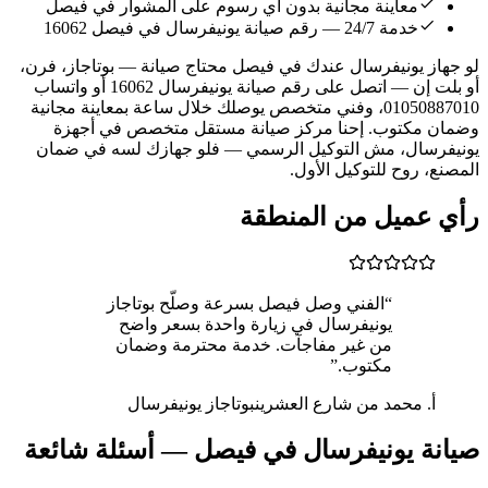
معاينة مجانية بدون أي رسوم على المشوار في فيصل
خدمة 24/7 — رقم صيانة يونيفرسال في فيصل 16062
لو جهاز يونيفرسال عندك في فيصل محتاج صيانة — بوتاجاز، فرن،
أو بلت إن — اتصل على رقم صيانة يونيفرسال 16062 أو واتساب
01050887010، وفني متخصص يوصلك خلال ساعة بمعاينة مجانية
وضمان مكتوب. إحنا مركز صيانة مستقل متخصص في أجهزة
يونيفرسال، مش التوكيل الرسمي — فلو جهازك لسه في ضمان
المصنع، روح للتوكيل الأول.
رأي عميل من المنطقة
“الفني وصل فيصل بسرعة وصلّح بوتاجاز
يونيفرسال في زيارة واحدة بسعر واضح
من غير مفاجآت. خدمة محترمة وضمان
مكتوب.”
أ. محمد من شارع العشرين
بوتاجاز يونيفرسال
صيانة يونيفرسال في فيصل — أسئلة شائعة