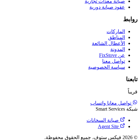
صيانة معدات تجارية
عقود صيانة دورية
روابط
الماركات
المناطق
الأعطال الشائعة
المدونة
عن FixStove
تواصل معنا
سياسة الخصوصية
تابعنا
قريباً
تواصل معانا واتساب
شبكة Smart Services
صيانة السخانات
Agent Site
© 2026 فيكس ستوف. جميع الحقوق محفوظة.