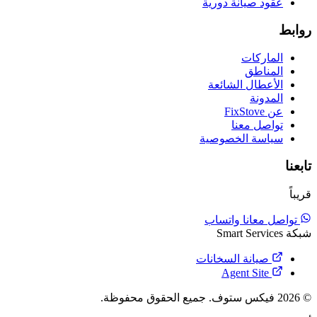
عقود صيانة دورية
روابط
الماركات
المناطق
الأعطال الشائعة
المدونة
عن FixStove
تواصل معنا
سياسة الخصوصية
تابعنا
قريباً
تواصل معانا واتساب
شبكة Smart Services
صيانة السخانات
Agent Site
© 2026 فيكس ستوف. جميع الحقوق محفوظة.