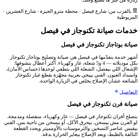
بالقرب من: شارع فيصل · محطة مترو الجيزة · شارع العشرين ·
المريوطية
خدمات صيانة تكنوجاز في فيصل
صيانة بوتاجاز تكنوجاز في فيصل
أشهر خدمة بنقدّمها في فيصل هي صيانة وتصليح بوتاجاز تكنوجاز
بكل موديلاته — 4 و5 شعلة، غاز وكهرباء. أكتر أعطال بنشوفها:
الإشعال اللي بيفصل، الشعلة اللي بتطفي لوحدها (حساس الأمان)،
وانسداد العيون. الفني بييجي بعربية مجهّزة بقطع غيار تكنوجاز
الشائعة عشان الإصلاح يخلص في الزيارة الواحدة.
التفاصيل
صيانة فرن تكنوجاز في فيصل
بنصلح أفران تكنوجاز في فيصل — غاز وكهرباء، منفصلة ومدمجة.
لو الفرن مش بيسخن، بيحرق الأكل، أو بيسخن من ناحية بس، الفني
بيقيس عناصر التسخين والثرموستات بالأومميتر ويحدد القطعة
التالفة بالظبط، وبعد الإصلاح بيعاير الحرارة بدقة.