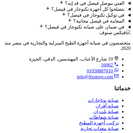
الفني بيوصل فيصل في قد إيه؟
بتصلحوا كل أجهزة تكنوجاز في فيصل؟
في توكيل تكنوجاز في فيصل؟
المعاينة في فيصل مجانية؟
في ضمان على صيانة تكنوجاز في فيصل؟
متخصصون في صيانة أجهزة الطبخ المنزلية والتجارية في مصر منذ
2020.
19 شارع الأعناب، المهندسين، الدقي، الجيزة
16062
01050887010
info@fixstove.com
خدماتنا
صيانة بوتاجازات
صيانة أفران
صيانة بلت إن
صيانة شفاطات
تركيب أجهزة المطبخ
صيانة معدات تجارية