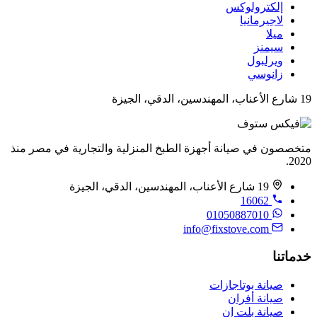
إلكترولوكس
لاجيرمانيا
ميلا
سيمنز
ويرلبول
زانوسي
19 شارع الأعناب، المهندسين، الدقي، الجيزة
متخصصون في صيانة أجهزة الطبخ المنزلية والتجارية في مصر منذ
2020.
19 شارع الأعناب، المهندسين، الدقي، الجيزة
16062
01050887010
info@fixstove.com
خدماتنا
صيانة بوتاجازات
صيانة أفران
صيانة بلت إن