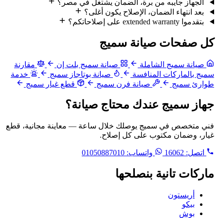
الجهاز جايبه من برة، الضمان يشتغل في مصر؟
بعد انتهاء الضمان، الإصلاح يكون أغلى؟
بتقدموا extended warranty على إصلاحاتكم؟
كل صفحات صيانة سميج
صيانة سميج الشاملة
صيانة سميج بلت إن
مقارنة
سميج بالماركات المنافسة
صيانة بوتاجاز سميج
خدمة
طوارئ سميج
صيانة فرن سميج
قطع غيار سميج
جهاز سميج عندك محتاج صيانة؟
فني متخصص في سميج يوصلك خلال ساعة — معاينة مجانية، قطع
غيار، وضمان مكتوب على كل إصلاح.
اتصل:
16062
واتساب: 01050887010
ماركات تانية بنصلحها
أريستون
بيكو
بوش