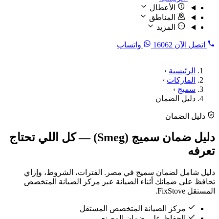
الأعطال
المناطق
المزيد
اتصل الآن
16062
واتساب
الرئيسية
›
الماركات
›
سميج
›
دليل الضمان
دليل الضمان
دليل ضمان سميج (Smeg) — كل اللي تحتاج
تعرفه
دليل شامل لضمان سميج في مصر. الفترات، الشروط، وإزاي
تحافظ على ضمانك أثناء الصيانة عبر مركز الصيانة المتخصص
المستقل FixStove.
مركز الصيانة المتخصص المستقل
الحفاظ على ضمان المصنع