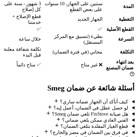
سنتين على الجهاز، 10 سنوات
3 شهور - سنة على
المدة
على بعض القطع
كل إصلاح
قطع الإصلاح +
التغطية
الجهاز الجديد
خدمتنا
✅
✅
القطع الأصلية
بطيء (تنسيق مع المركز
السرعة
خلال ساعة
المستقل)
تكلفة شفافة معلنة
التكلفة
مجاني (في فترة الضمان)
قبل البدء
بعد انتهاء
❌ غير متاح
✅ متاح دائماً
ضمان المصنع
أسئلة شائعة عن ضمان Smeg
كيف أتأكد أن الجهاز ضمانه ساري؟
لو حصل عطل في الضمان، أعمل إيه؟
هل صيانة FixStove تلغي ضمان Smeg؟
الفني العادي ممكن يلغي ضماني؟
قطع الغيار المقلدة بتلغي الضمان؟
في فرق بين الضمان في مصر والخارج؟