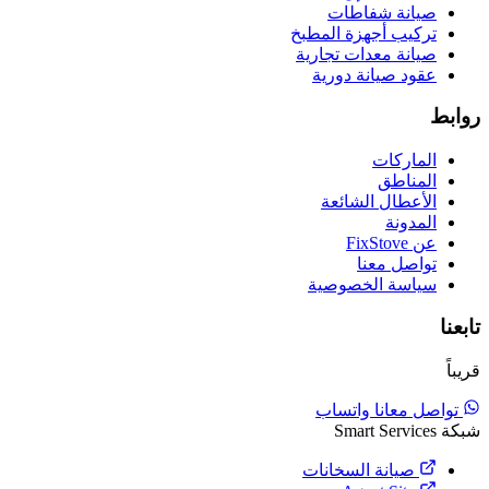
صيانة شفاطات
تركيب أجهزة المطبخ
صيانة معدات تجارية
عقود صيانة دورية
روابط
الماركات
المناطق
الأعطال الشائعة
المدونة
عن FixStove
تواصل معنا
سياسة الخصوصية
تابعنا
قريباً
تواصل معانا واتساب
شبكة Smart Services
صيانة السخانات