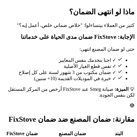
ماذا لو انتهى الضمان؟
كتير من العملاء بيتساءلوا: "خلاص ضماني خلص، أعمل إيه؟"
الإجابة: FixStove ضمان مدى الحياة على خدماتنا
حتى لو ضمان المصنع انتهى:
✓ احنا بنخدمك بنفس المعايير
✓ نفس قطع الغيار الأصلية
✓ ضمان مكتوب من 3 شهور لسنة على كل إصلاح
✓ خبرة في الموديلات القديمة (10+ سنين)
💡
الميزة:
صيانة Smeg عند FixStove أرخص من المركز المستقل
لكن بنفس الجودة.
مقارنة: ضمان المصنع ضد ضمان FixStove
البند
ضمان المصنع
ضمان FixStove