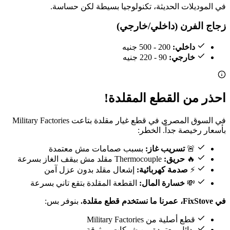
في الموديلات الحديثة، تكنولوجيا بسيطة لكن حساسة.
زجاج الفرن (داخلي/خارجي)
داخلي:
200 - 500 جنيه
خارجي:
90 - 220 جنيه
احذر من القطع المقلدة!
في السوق المصري في قطع غيار مقلدة بتاعت Military Factories
بأسعار رخيصة جداً. الخطر:
🚨
تسريب غاز:
بسبب صمامات مش معتمدة
🔥
حريق:
Thermocouple مقلد مش بيقف الغاز بسرعة
⚡
صدمة كهربائية:
إشعال مقلد بدون عزل آمن
💸
خسارة المال:
القطعة المقلدة بتقع تاني بسرعة
في FixStove، عمرنا ما نستخدم قطع مقلدة.
بنوفر بس:
قطع أصلية من Military Factories
بدائل معتمدة من شركات موثوقة