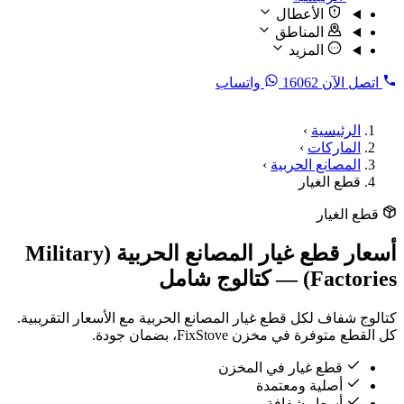
الأعطال
المناطق
المزيد
اتصل الآن
16062
واتساب
الرئيسية
›
الماركات
›
المصانع الحربية
›
قطع الغيار
قطع الغيار
أسعار قطع غيار المصانع الحربية (Military
Factories) — كتالوج شامل
كتالوج شفاف لكل قطع غيار المصانع الحربية مع الأسعار التقريبية.
كل القطع متوفرة في مخزن FixStove، بضمان جودة.
قطع غيار في المخزن
أصلية ومعتمدة
أسعار شفافة