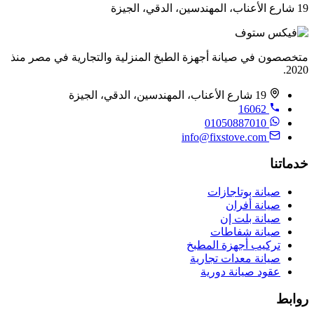
19 شارع الأعناب، المهندسين، الدقي، الجيزة
متخصصون في صيانة أجهزة الطبخ المنزلية والتجارية في مصر منذ
2020.
19 شارع الأعناب، المهندسين، الدقي، الجيزة
16062
01050887010
info@fixstove.com
خدماتنا
صيانة بوتاجازات
صيانة أفران
صيانة بلت إن
صيانة شفاطات
تركيب أجهزة المطبخ
صيانة معدات تجارية
عقود صيانة دورية
روابط