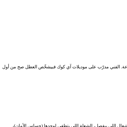
 صيانة بوتاجاز آي كوك، فرن، أو جهاز بلت إن — رقم صيانة آي كوك في التجمع الخامس هو الخط المختصر 16062، شغّال 24 ساعة. الفني مدرّب على موديلات آي كوك فبيشخّص العطل صح من أول
ته — 4 و5 شعلة، غاز وكهرباء. أكتر أعطال بنشوفها: الإشعال اللي بيفصل، الشعلة اللي بتطفي لوحدها (حساس الأمان)،