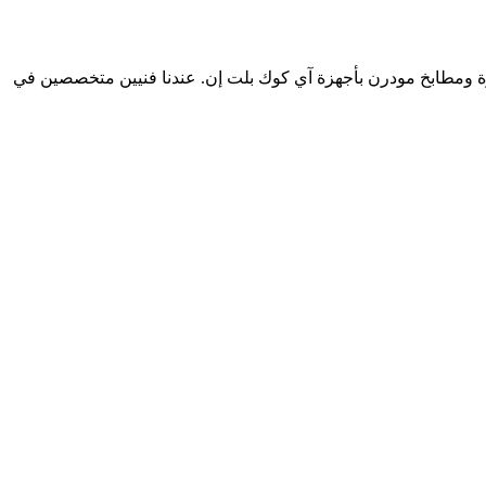
الجديدة، مليان كمبوندات فاخرة ومطابخ مودرن بأجهزة آي كوك بلت إن. عندنا فنيين متخصصين في