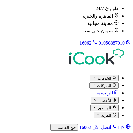
طوارئ 24/7
القاهرة والجيزة
معاينة مجانية
ضمان حتى سنة
16062
01050887010
الخدمات
الماركات
الرئيسية
الأعطال
المناطق
المزيد
EN
اتصل الآن
16062
فتح القائمة