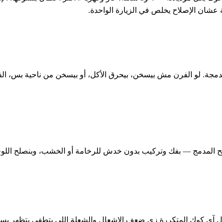
ة عشان الإصلاح يخلص في الزيارة الواحدة.
مجة. لو الفرن مش بيسخن، بيحرق الأكل، أو بيسخن من ناحية بس، الف
المدمج — بفك وتركيب بدون خدش للرخامة أو الخشب، وبنصلح اللوحات 
ل آي كوك المتكررة زي ضعف الإشعال والشعلة اللي بتطفي بتظهر بسرع