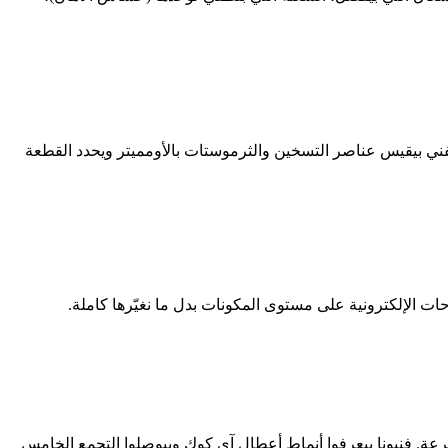
ني بيقيس عناصر التسخين والثرموستات بالأومميتر ويحدد القطعة
الإلكترونية على مستوى المكونات بدل ما نغيّرها كاملة.
ة. فنيونا بيعرفوا أنماط أعطال آي كوك وبيوصلوا التجمع الخامس