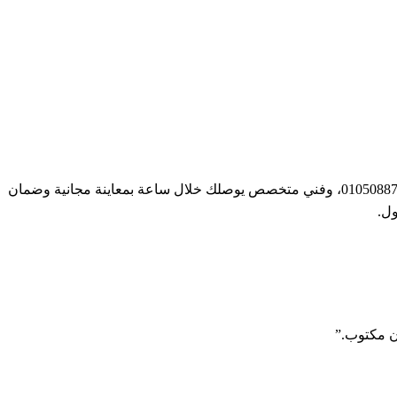
لو جهاز آي كوك عندك في التجمع الخامس محتاج صيانة — بوتاجاز، فرن، أو بلت إن — اتصل على رقم صيانة آي كوك 16062 أو واتساب 01050887010، وفني متخصص يوصلك خلال ساعة بمعاينة مجانية وضمان
ل.
ن مكتوب.”