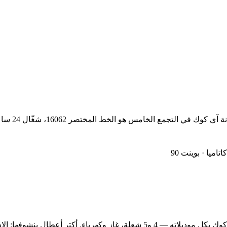
سواء محتاج
ميا · بوينت 90
أشهر خدمة بنقدّمها في التجمع الخامس هي صيانة وتصليح بوتاجاز آي كوك بكل موديلا