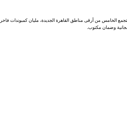
ة آي كوك في التجمع الخامس بقت أسهل وأسرع مع FixStove. التجمع الخامس من أرقى مناطق القاهرة 
مجانية وضمان مكتوب.