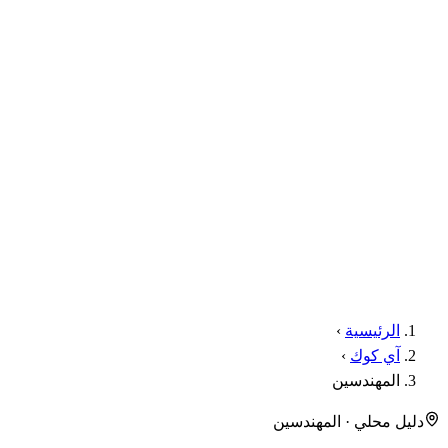
الرئيسية
›
آي كوك
›
المهندسين
دليل محلي · المهندسين