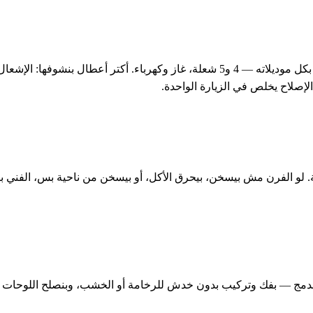
أشهر خدمة بنقدّمها في المهندسين هي صيانة وتصليح بوتاجاز آي كوك بكل موديلاته — 4 و
لإصلاح يخلص في الزيارة الواحدة.
لو الفرن مش بيسخن، بيحرق الأكل، أو بيسخن من ناحية بس، الفني بي
مج — بفك وتركيب بدون خدش للرخامة أو الخشب، وبنصلح اللوحات الإل