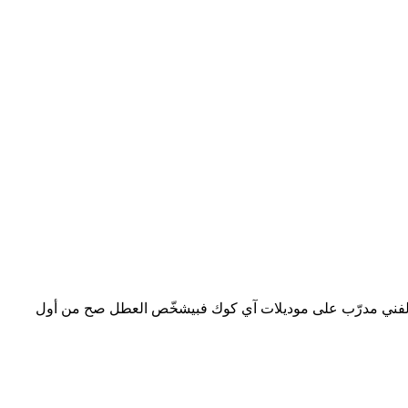
جاز آي كوك، فرن، أو جهاز بلت إن — رقم صيانة آي كوك في المهندسين هو الخط المختصر 16062، شغّال 24 ساعة. الفني مدرّب على موديلات آي كوك فبيشخّص العطل صح من أول