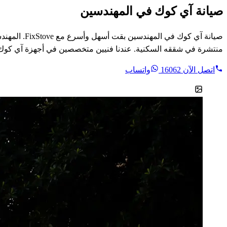
صيانة آي كوك في المهندسين
صيانة آي ك
منتشرة في شققه السكنية. عندنا فنيين متخصصين في أجهزة آي كوك ب
اتصل الآن
16062
واتساب