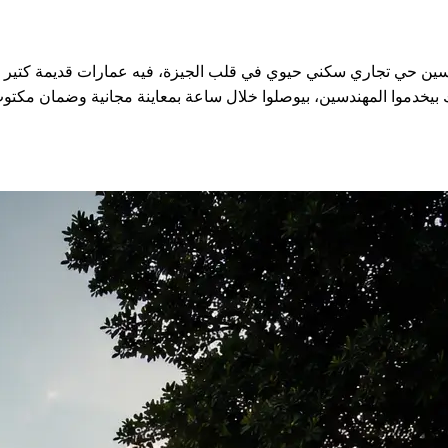
وك في المهندسين بقت أسهل وأسرع مع FixStove. المهندسين حي تجاري سكني حيوي في قلب الجيزة،
يخدموا المهندسين، بيوصلوا خلال ساعة بمعاينة مجانية وضمان مكتو