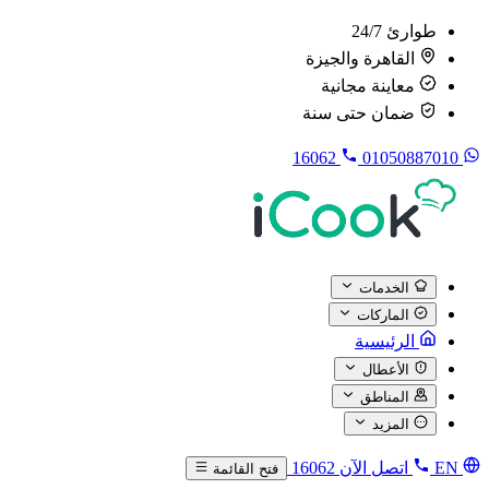
طوارئ 24/7
القاهرة والجيزة
معاينة مجانية
ضمان حتى سنة
16062
01050887010
الخدمات
الماركات
الرئيسية
الأعطال
المناطق
المزيد
EN
اتصل الآن
16062
فتح القائمة