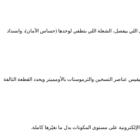
5 شعلة، غاز وكهرباء. أكتر أعطال بنشوفها: الإشعال اللي بيفصل، الشعلة اللي بتطفي لوحدها (حساس الأمان)، وانسداد
قيس عناصر التسخين والثرموستات بالأومميتر ويحدد القطعة التالفة
كترونية على مستوى المكونات بدل ما نغيّرها كاملة.