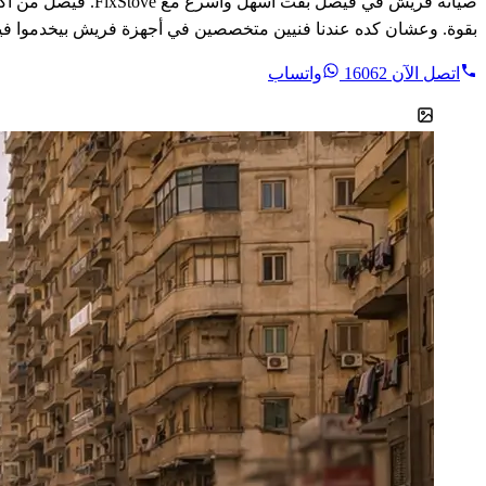
صيانة فريش في فيص
بقوة. وعشان كده عندنا فنيين متخصصين في أجهزة فريش بيخدموا في
اتصل الآن
16062
واتساب