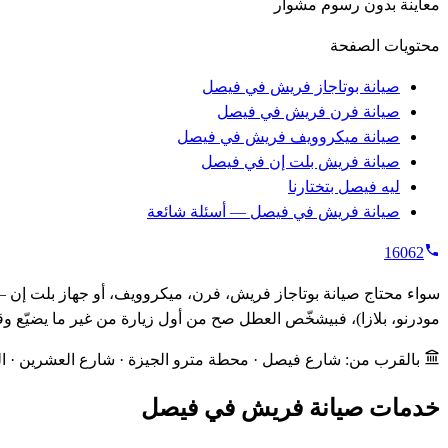
معاينة بدون رسوم مشوار
محتويات الصفحة
صيانة بوتاجاز فريش في فيصل
صيانة فرن فريش في فيصل
صيانة ميكروويف فريش في فيصل
صيانة فريش بلت إن في فيصل
ليه فيصل بتختارنا
صيانة فريش في فيصل — أسئلة شائعة
16062
مودرنو، بلازا)، فبيشخّص العطل صح من أول زيارة من غير ما يضيّع وق
بالقرب من: شارع فيصل · محطة مترو الجيزة · شارع العشرين · ا
خدمات صيانة فريش في فيصل