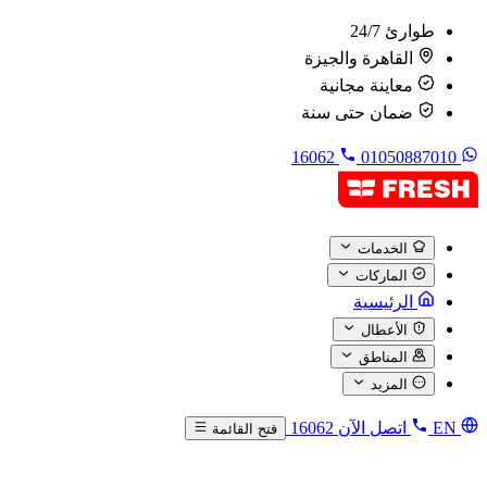
طوارئ 24/7
القاهرة والجيزة
معاينة مجانية
ضمان حتى سنة
16062
01050887010
الخدمات
الماركات
الرئيسية
الأعطال
المناطق
المزيد
EN
اتصل الآن
16062
فتح القائمة