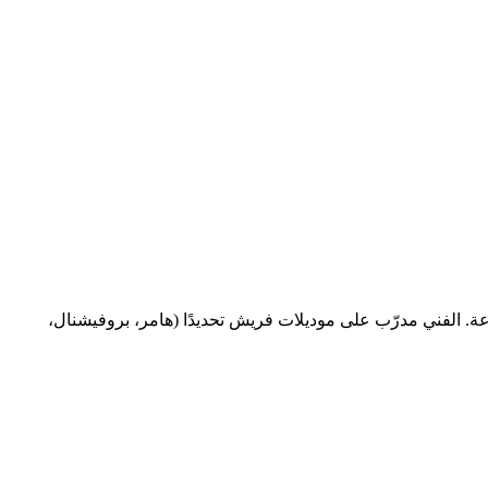
 صيانة بوتاجاز فريش، فرن، ميكروويف، أو جهاز بلت إن — رقم صيانة فريش في فيصل هو الخط المختصر 16062، شغّال 24 ساعة. الفني مدرّب على موديلات فريش تحديدًا (هامر، بروفيشنال،