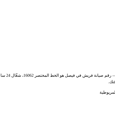
سواء محتاج
تك.
لمريوطية