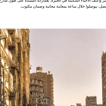
ل بقت أسهل وأسرع مع FixStove. فيصل من أكبر وأكثف الأحياء السكنية في الجيزة، بعماراته 
صل، بيوصلوا خلال ساعة بمعاينة مجانية وضمان مكتوب.