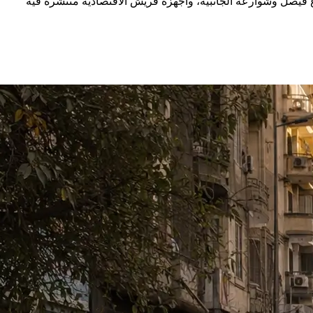
الممتدة على طول شارع فيصل وشوارعه الجانبية، وأجهزة فريش الاقتصادية منتشرة فيه