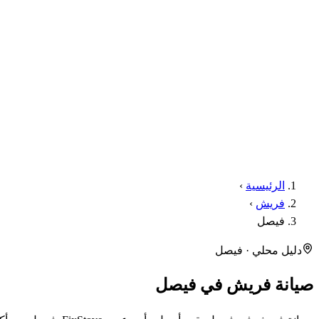
الرئيسية
›
فريش
›
فيصل
دليل محلي · فيصل
صيانة فريش في فيصل