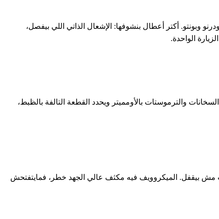
كهرباء، ومن سلاسل هامر وبروفيشنال ومودرنو وبونتو. أكتر أعطال بنشوفها: الإشعال الذاتي اللي بيفصل،
زيارة الواحدة.
انات والترموستات بالأومميتر ويحدد القطعة التالفة بالظبط،
باب مش بيقفل. الميكروويف فيه مكثف عالي الجهد خطر، فمايتفتحش