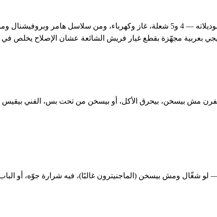
أشهر خدمة بنقدّمها في فيصل هي صيانة وتصليح بوتاجاز فريش بكل موديلاته — 4 و5 شعلة، غاز و
يجي بعربية مجهّزة بقطع غيار فريش الشائعة عشان الإصلاح يخلص في ال
رن مش بيسخن، بيحرق الأكل، أو بيسخن من تحت بس، الفني بيقيس السخ
لو شغّال ومش بيسخن (الماجنيترون غالبًا)، فيه شرارة جوّه، أو ال