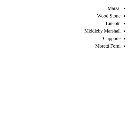
Marsal
Wood Stone
Lincoln
Middleby Marshall
Cuppone
Moretti Forni
01050887010
16062
خدمة 24/7
استجابة سريعة
عقود مرنة