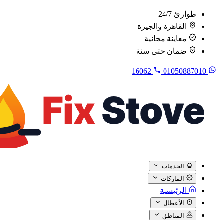
طوارئ 24/7
القاهرة والجيزة
معاينة مجانية
ضمان حتى سنة
16062
01050887010
الخدمات
الماركات
الرئيسية
الأعطال
المناطق