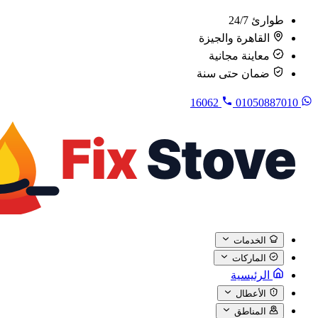
طوارئ 24/7
القاهرة والجيزة
معاينة مجانية
ضمان حتى سنة
16062
01050887010
الخدمات
الماركات
الرئيسية
الأعطال
المناطق