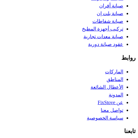
صيانة أفران
صيانة بلت إن
صيانة شفاطات
تركيب أجهزة المطبخ
صيانة معدات تجارية
عقود صيانة دورية
روابط
الماركات
المناطق
الأعطال الشائعة
المدونة
عن FixStove
تواصل معنا
سياسة الخصوصية
تابعنا