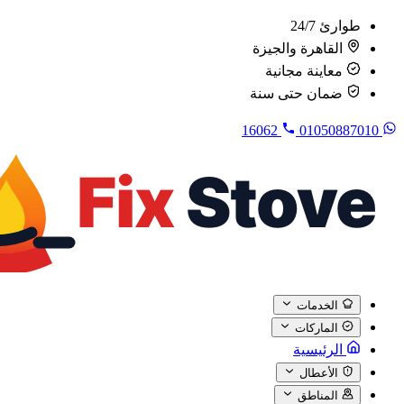
طوارئ 24/7
القاهرة والجيزة
معاينة مجانية
ضمان حتى سنة
16062
01050887010
الخدمات
الماركات
الرئيسية
الأعطال
المناطق