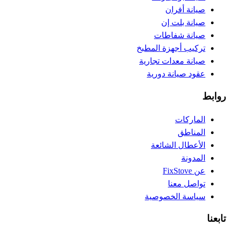
صيانة أفران
صيانة بلت إن
صيانة شفاطات
تركيب أجهزة المطبخ
صيانة معدات تجارية
عقود صيانة دورية
روابط
الماركات
المناطق
الأعطال الشائعة
المدونة
عن FixStove
تواصل معنا
سياسة الخصوصية
تابعنا