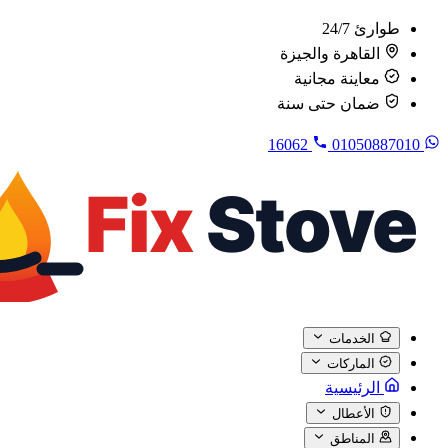
طوارئ 24/7
القاهرة والجيزة
معاينة مجانية
ضمان حتى سنة
16062
01050887010
الخدمات
الماركات
الرئيسية
الأعطال
المناطق