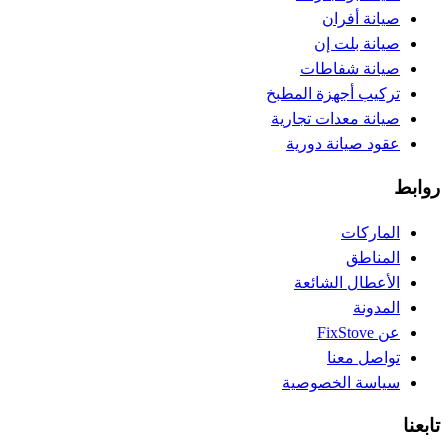
صيانة أفران
صيانة بلت إن
صيانة شفاطات
تركيب أجهزة المطبخ
صيانة معدات تجارية
عقود صيانة دورية
روابط
الماركات
المناطق
الأعطال الشائعة
المدونة
عن FixStove
تواصل معنا
سياسة الخصوصية
تابعنا