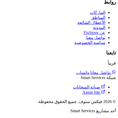
روابط
الماركات
المناطق
الأعطال الشائعة
المدونة
عن FixStove
تواصل معنا
سياسة الخصوصية
تابعنا
قريباً
تواصل معانا واتساب
شبكة Smart Services
صيانة السخانات
Agent Site
© 2026 فيكس ستوف. جميع الحقوق محفوظة.
أحد مشاريع
Smart Services