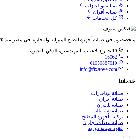
صيانة بوتاجازات
صيانة أفران
كل الخدمات
متخصصون في صيانة أجهزة الطبخ المنزلية والتجارية في مصر منذ 2020.
19 شارع الأعناب، المهندسين، الدقي، الجيزة
16062
01050887010
info@fixstove.com
خدماتنا
صيانة بوتاجازات
صيانة أفران
صيانة بلت إن
صيانة شفاطات
تركيب أجهزة المطبخ
صيانة معدات تجارية
عقود صيانة دورية