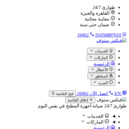
طوارئ 24/7
القاهرة والجيزة
معاينة مجانية
ضمان حتى سنة
16062
01050887010
الخدمات
الماركات
الرئيسية
الأعطال
المناطق
المزيد
EN
اتصل الآن
16062
فتح القائمة
إغلاق القائمة
طوارئ 24/7
صيانة أجهزة المطبخ في نفس اليوم
الخدمات
الماركات
الرئيسية